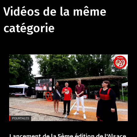
Vidéos de la même
catégorie
Lancement de la 5ème édition de l'Alsace
Dup